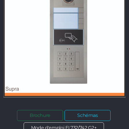
Brochure
Schémas
Mode d'emploi EL732/742 G2+